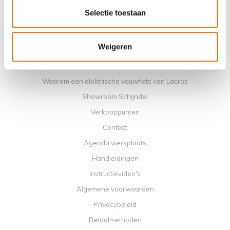
Selectie toestaan
Weigeren
Informatie
Over ons
Waarom een elektrische vouwfiets van Lacros
Showroom Schijndel
Verkooppunten
Contact
Agenda werkplaats
Handleidingen
Instructievideo's
Algemene voorwaarden
Privacybeleid
Betaalmethoden