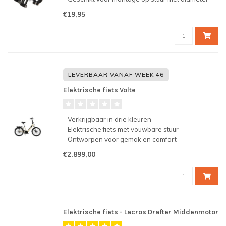
22~25mm
€19,95
- Inclusief rubber strips ter voorkoming van
beschadigingen bij montage
- Montage met M4 inbussleutel (inbegrepen)
LEVERBAAR VANAF WEEK 46
Elektrische fiets Volte
- Verkrijgbaar in drie kleuren
- Elektrische fiets met vouwbare stuur
- Ontworpen voor gemak en comfort
- Middenmotor met soepele ondersteuning bij
€2.899,00
elke trap
- Compact bike met 24inch wielen
Elektrische fiets - Lacros Drafter Middenmotor