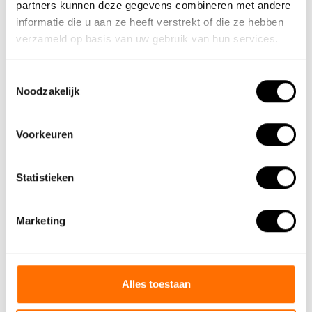
partners kunnen deze gegevens combineren met andere
informatie die u aan ze heeft verstrekt of die ze hebben
verzameld op basis van uw gebruik van hun services.
Toestemmingsselectie
Noodzakelijk
Team Lacros
Voorkeuren
Nieuwe Eerdsebaan 16, 5482 VS Schijndel Nederland
KvK-nr: 62140957
Btw-nr: NL854680950B01
Statistieken
(+31) 73 203 2487
Marketing
(+31) 73 203 2487
sales@lacros.nl
Alles toestaan