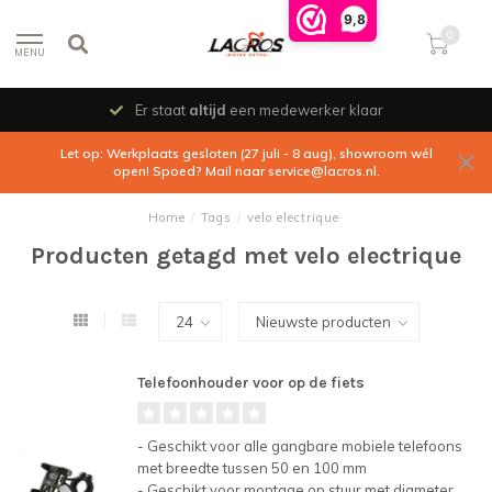
9,8
0
MENU
Er staat
altijd
een medewerker klaar
Let op: Werkplaats gesloten (27 juli - 8 aug), showroom wél
open! Spoed? Mail naar
service@lacros.nl
.
Home
/
Tags
/
velo electrique
Producten getagd met velo electrique
Telefoonhouder voor op de fiets
- Geschikt voor alle gangbare mobiele telefoons
met breedte tussen 50 en 100 mm
- Geschikt voor montage op stuur met diameter