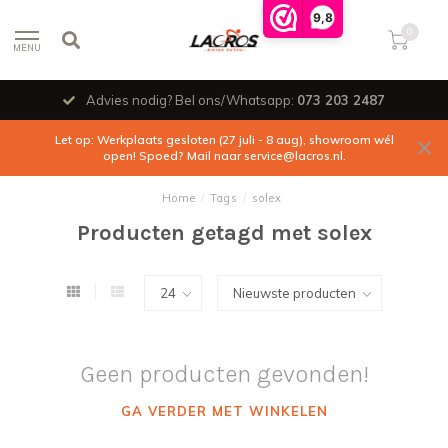
9,8
0
MENU
Advies nodig? Bel ons/Whatsapp:
073 203 2487
Let op: Werkplaats gesloten (27 juli - 8 aug), showroom wél
open! Spoed? Mail naar
service@lacros.nl
.
Home
/
Tags
/
solex
Producten getagd met solex
Geen producten gevonden!
GA VERDER MET WINKELEN