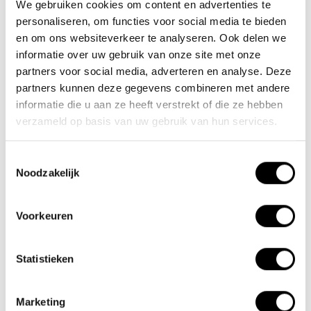
We gebruiken cookies om content en advertenties te
personaliseren, om functies voor social media te bieden
Nieuwe Eerdsebaan 16, 5482 VS Schijndel Nederland
en om ons websiteverkeer te analyseren. Ook delen we
KvK-nr: 62140957
informatie over uw gebruik van onze site met onze
Btw-nr: NL854680950B01
partners voor social media, adverteren en analyse. Deze
partners kunnen deze gegevens combineren met andere
(+31) 73 203 2487
informatie die u aan ze heeft verstrekt of die ze hebben
(+31) 73 203 2487
verzameld op basis van uw gebruik van hun services.
sales@lacros.nl
Toestemmingsselectie
Noodzakelijk
Voorkeuren
Statistieken
Informatie
Over ons
Marketing