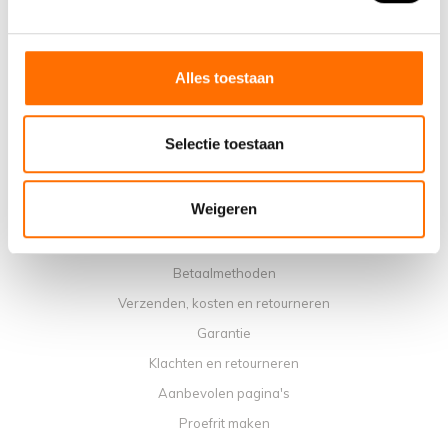
Waarom een elektrische vouwfiets van Lacros
Showroom Schijndel
Verkooppunten
Alles toestaan
Contact
Agenda werkplaats
Selectie toestaan
Handleidingen
Instructievideo's
Weigeren
Algemene voorwaarden
Privacybeleid
Betaalmethoden
Verzenden, kosten en retourneren
Garantie
Klachten en retourneren
Aanbevolen pagina's
Proefrit maken