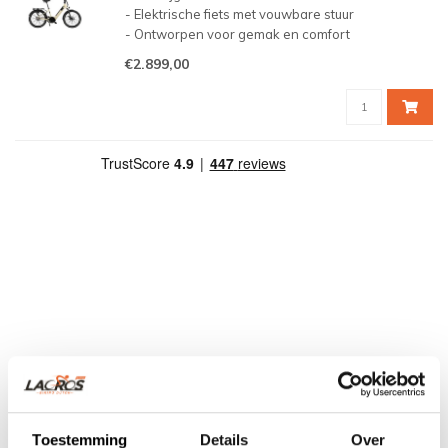
- Elektrische fiets met vouwbare stuur
- Ontworpen voor gemak en comfort
- Middenmotor met soepele ondersteuning bij
€2.899,00
elke trap
- Compact bike met 24inch wielen
Toestemming
Details
Over