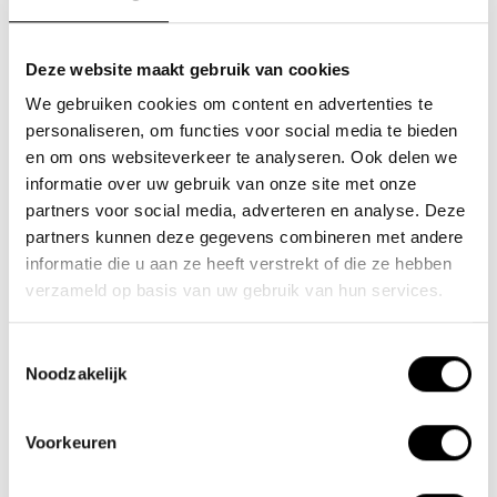
Deze website maakt gebruik van cookies
We gebruiken cookies om content en advertenties te
Team Lacros
personaliseren, om functies voor social media te bieden
en om ons websiteverkeer te analyseren. Ook delen we
Nieuwe Eerdsebaan 16, 5482 VS Schijndel Nederland
informatie over uw gebruik van onze site met onze
KvK-nr: 62140957
partners voor social media, adverteren en analyse. Deze
Btw-nr: NL854680950B01
partners kunnen deze gegevens combineren met andere
informatie die u aan ze heeft verstrekt of die ze hebben
(+31) 73 203 2487
verzameld op basis van uw gebruik van hun services.
(+31) 73 203 2487
Toestemmingsselectie
sales@lacros.nl
Noodzakelijk
Voorkeuren