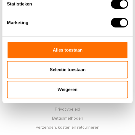
Statistieken
Informatie
Marketing
Over ons
Waarom een elektrische vouwfiets van Lacros
Showroom Schijndel
Alles toestaan
Verkooppunten
Contact
Selectie toestaan
Agenda werkplaats
Handleidingen
Weigeren
Instructievideo's
Algemene voorwaarden
Privacybeleid
Betaalmethoden
Verzenden, kosten en retourneren