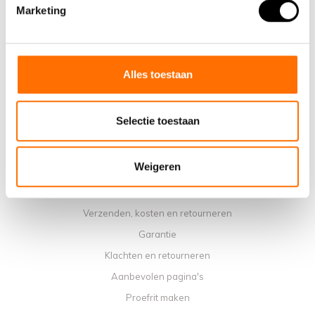
Waarom een elektrische vouwfiets van Lacros
Marketing
Showroom Schijndel
Verkooppunten
Contact
Alles toestaan
Agenda werkplaats
Handleidingen
Selectie toestaan
Instructievideo's
Algemene voorwaarden
Weigeren
Privacybeleid
Betaalmethoden
Verzenden, kosten en retourneren
Garantie
Klachten en retourneren
Aanbevolen pagina's
Proefrit maken