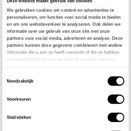
Deze website maakt gebruik van cookies
We gebruiken cookies om content en advertenties te
Nieuwe Eerdsebaan 16, 5482 VS Schijndel Nederland
personaliseren, om functies voor social media te bieden
KvK-nr: 62140957
en om ons websiteverkeer te analyseren. Ook delen we
Btw-nr: NL854680950B01
informatie over uw gebruik van onze site met onze
partners voor social media, adverteren en analyse. Deze
(+31) 73 203 2487
partners kunnen deze gegevens combineren met andere
(+31) 73 203 2487
informatie die u aan ze heeft verstrekt of die ze hebben
verzameld op basis van uw gebruik van hun services.
sales@lacros.nl
Toestemmingsselectie
Noodzakelijk
Voorkeuren
Informatie
Statistieken
Over ons