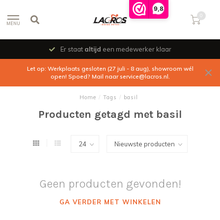
9,8
0
MENU
Er staat
altijd
een medewerker klaar
Let op: Werkplaats gesloten (27 juli - 8 aug), showroom wél
open! Spoed? Mail naar
service@lacros.nl
.
Home
/
Tags
/
basil
Producten getagd met basil
Geen producten gevonden!
GA VERDER MET WINKELEN