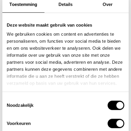
Toestemming
Details
Over
positions d'appui.
Ce qui rend ce fat bike électrique unique, c'est qu'il est pliable. Cela
Deze website maakt gebruik van cookies
vous permet de le plier et de le ranger dans votre camping-car ou
We gebruiken cookies om content en advertenties te
dans le coffre de la voiture. N'hésitez pas à visiter notre salle
personaliseren, om functies voor social media te bieden
d'exposition et à en faire l'expérience par vous-même.
en om ons websiteverkeer te analyseren. Ook delen we
informatie over uw gebruik van onze site met onze
partners voor social media, adverteren en analyse. Deze
partners kunnen deze gegevens combineren met andere
informatie die u aan ze heeft verstrekt of die ze hebben
verzameld op basis van uw gebruik van hun services.
Toestemmingsselectie
Noodzakelijk
Voorkeuren