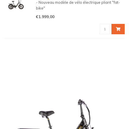
- Nouveau modèle de vélo électrique pliant "fat-
bike"
- Moteur Bafang 250W silencieux et puissant
€1.999,00
- Simple à plier en quelques étapes
- Sans support, l'expérience cycliste d'un vélo
"normal"
- Un vélo cool pour être vu