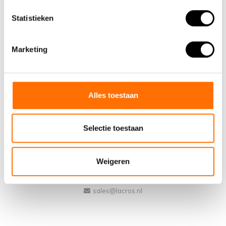
Statistieken
Marketing
Team Lacros
Alles toestaan
Nieuwe Eerdsebaan 16, 5482 VS Schijndel Nederland
Numéro de la Chambre de Commerce : 62140957
Selectie toestaan
Numéro de TVA : NL854680950B01
(+31) 73 203 2487
Weigeren
(+31) 73 203 2487
sales@lacros.nl