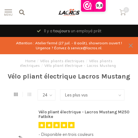
9,8
0
MENU
Il y a
toujours
un employé prêt
Attention : Atelier fermé (27 juil. - 8 août), showroom ouvert !
Urgence ? Écrivez à
service@lacros.nl
.
Home
/
Vélos pliants électriques
/
Vélos pliants
électriques
/
Vélo pliant électrique - Lacros Mustang
Vélo pliant électrique Lacros Mustang
Vélo pliant électrique - Lacros Mustang M250
Fatbike
- Disponible en trois couleurs