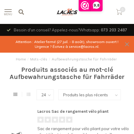
9,8
0
MENU
Besoin d'un conseil? Appelez-nous?Whatsapp:
073 203 2487
Attention : Atelier fermé (27 juil. - 8 août), showroom ouvert !
Urgence ? Écrivez à
service@lacros.nl
.
Home
/
Mots-clés
/
Aufbewahrungstasche für Fahrräder
Produits associés au mot-clé
Aufbewahrungstasche für Fahrräder
Lacros Sac de rangement vélo pliant
Sac de rangement pour vélo pliant pour votre vélo