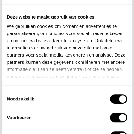
Deze website maakt gebruik van cookies
We gebruiken cookies om content en advertenties te
Team Lacros
personaliseren, om functies voor social media te bieden
en om ons websiteverkeer te analyseren. Ook delen we
Nieuwe Eerdsebaan 16, 5482 VS Schijndel Nederland
informatie over uw gebruik van onze site met onze
Numéro de la Chambre de Commerce : 62140957
partners voor social media, adverteren en analyse. Deze
Numéro de TVA : NL854680950B01
partners kunnen deze gegevens combineren met andere
informatie die u aan ze heeft verstrekt of die ze hebben
(+31) 73 203 2487
verzameld op basis van uw gebruik van hun services.
(+31) 73 203 2487
Toestemmingsselectie
sales@lacros.nl
Noodzakelijk
Voorkeuren