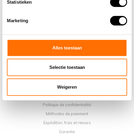
Statistieken
Informations
Marketing
À propos de nous
Pourquoi choisir un vélo pliant électrique Lacros
Salle d'exposition Schijndel
Alles toestaan
Points de vente
Contact
Selectie toestaan
Agenda du service
Manuels
Weigeren
Vidéos d'instruction
Termes et conditions
Politique de confidentialité
Méthodes de paiement
Expédition, frais et retours
Garantie