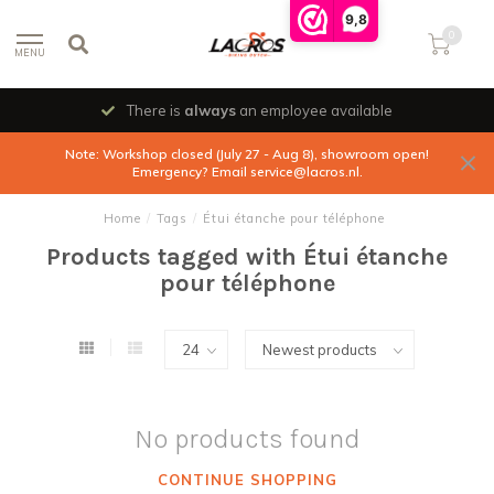
9,8
0
MENU
There is
always
an employee available
Note: Workshop closed (July 27 - Aug 8), showroom open!
Emergency? Email
service@lacros.nl
.
Home
/
Tags
/
Étui étanche pour téléphone
Products tagged with Étui étanche
pour téléphone
No products found
CONTINUE SHOPPING