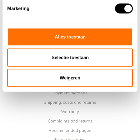
Marketing
Why choose a Lacros Electric Folding Bike
Showroom Schijndel
Sales points
Contact
Alles toestaan
Workshop calendar
Manuals
Selectie toestaan
Instruction Videos
Terms and conditions
Weigeren
Privacy policy
Payment methods
Shipping, costs and returns
Warranty
Complaints and returns
Recommended pages
Take a test drive