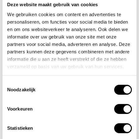
Deze website maakt gebruik van cookies
Team Lacros
We gebruiken cookies om content en advertenties te
Nieuwe Eerdsebaan 16, 5482 VS Schijndel Nederland
personaliseren, om functies voor social media te bieden
CoC no.: 62140957
en om ons websiteverkeer te analyseren. Ook delen we
VAT number: NL854680950B01
informatie over uw gebruik van onze site met onze
partners voor social media, adverteren en analyse. Deze
(+31) 73 203 2487
partners kunnen deze gegevens combineren met andere
informatie die u aan ze heeft verstrekt of die ze hebben
(+31) 73 203 2487
verzameld op basis van uw gebruik van hun services.
sales@lacros.nl
Toestemmingsselectie
Noodzakelijk
Voorkeuren
Information
Statistieken
About us