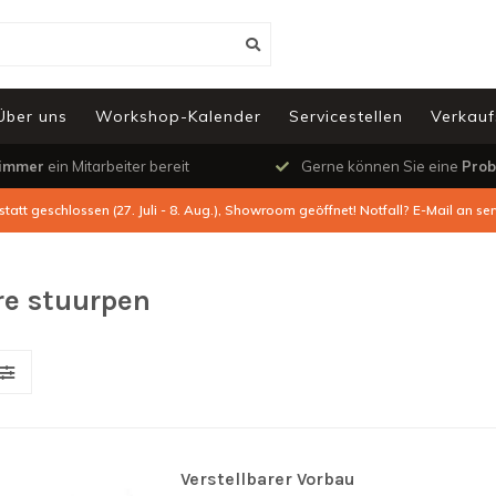
Über uns
Workshop-Kalender
Servicestellen
Verkauf
immer
ein Mitarbeiter bereit
Gerne können Sie eine
Prob
tatt geschlossen (27. Juli - 8. Aug.), Showroom geöffnet! Notfall? E-Mail an
ser
re stuurpen
Verstellbarer Vorbau