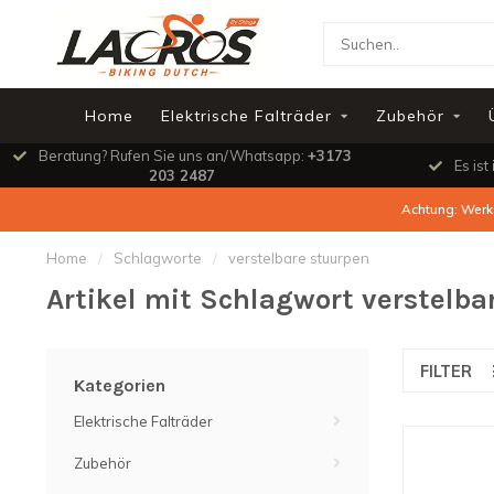
Home
Elektrische Falträder
Zubehör
Beratung? Rufen Sie uns an/Whatsapp:
+3173
Es ist
203 2487
Achtung: Werks
Home
/
Schlagworte
/
verstelbare stuurpen
Artikel mit Schlagwort verstelba
FILTER
Kategorien
Elektrische Falträder
Zubehör