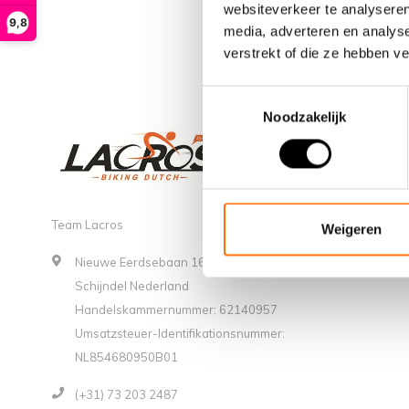
websiteverkeer te analyseren
9,8
media, adverteren en analys
verstrekt of die ze hebben v
Toestemmingsselectie
Noodzakelijk
Team Lacros
Weigeren
Nieuwe Eerdsebaan 16, 5482 VS
Schijndel Nederland
Handelskammernummer: 62140957
Umsatzsteuer-Identifikationsnummer:
NL854680950B01
(+31) 73 203 2487