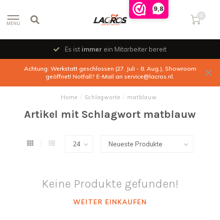
9,8
0
MENU
Es ist
immer
ein Mitarbeiter bereit
Achtung: Werkstatt geschlossen (27. Juli - 8. Aug.), Showroom
geöffnet! Notfall? E-Mail an
service@lacros.nl
.
Home
/
Schlagworte
/
matblauw
Artikel mit Schlagwort matblauw
Keine Produkte gefunden!
WEITER EINKAUFEN