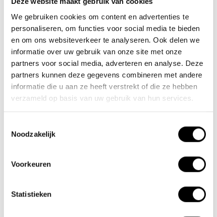
Deze website maakt gebruik van cookies
We gebruiken cookies om content en advertenties te
Nieuwe Eerdsebaan 16, 5482 VS Schijndel Nederland
personaliseren, om functies voor social media te bieden
Handelskammernummer: 62140957
en om ons websiteverkeer te analyseren. Ook delen we
Umsatzsteuer-Identifikationsnummer: NL854680950B01
informatie over uw gebruik van onze site met onze
partners voor social media, adverteren en analyse. Deze
(+31) 73 203 2487
partners kunnen deze gegevens combineren met andere
(+31) 73 203 2487
informatie die u aan ze heeft verstrekt of die ze hebben
verzameld op basis van uw gebruik van hun services.
sales@lacros.nl
Toestemmingsselectie
Noodzakelijk
Voorkeuren
Informationen
Statistieken
Über uns