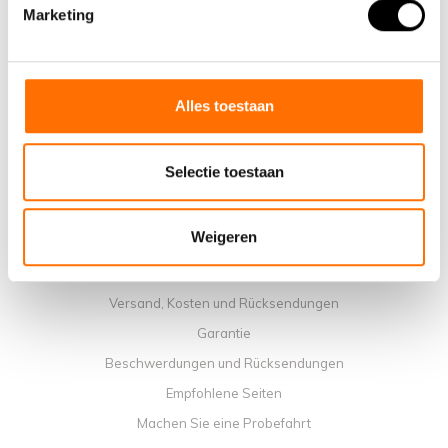
Warum ein elektrisches Faltrad von Lacros wählen
Marketing
Ausstellungsraum Schijndel
Verkaufsstellen
Kontakt
Alles toestaan
Workshop-Kalender
Handbücher
Selectie toestaan
Lehrvideos
Allgemeine Geschäftbedingungen
Weigeren
Datenschutzrichtlinie
Zahlungsmethoden
Versand, Kosten und Rücksendungen
Garantie
Beschwerdungen und Rücksendungen
Empfohlene Seiten
Machen Sie eine Probefahrt