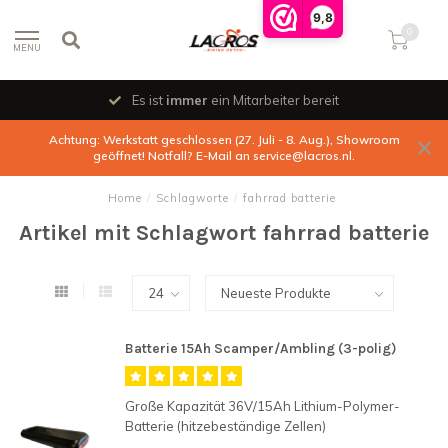
9,8
0
MENU
Es ist
immer
ein Mitarbeiter bereit
Achtung: Werkstatt geschlossen (27. Juli - 8. Aug.), Showroom
geöffnet! Notfall? E-Mail an
service@lacros.nl
.
Home
/
Schlagworte
/
fahrrad batterie
Artikel mit Schlagwort fahrrad batterie
Batterie 15Ah Scamper/Ambling (3-polig)
Große Kapazität 36V/15Ah Lithium-Polymer-
Batterie (hitzebeständige Zellen)