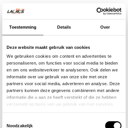
Toestemming
Details
Over
Deze website maakt gebruik van cookies
We gebruiken cookies om content en advertenties te
personaliseren, om functies voor social media te bieden
en om ons websiteverkeer te analyseren. Ook delen we
informatie over uw gebruik van onze site met onze
partners voor social media, adverteren en analyse. Deze
partners kunnen deze gegevens combineren met andere
Team Lacros
informatie die u aan ze heeft verstrekt of die ze hebben
Nieuwe Eerdsebaan 16, 5482 VS Schijndel Nederland
verzameld op basis van uw gebruik van hun services.
Handelskammernummer: 62140957
Umsatzsteuer-Identifikationsnummer: NL854680950B01
Toestemmingsselectie
Noodzakelijk