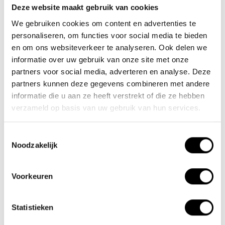
Deze website maakt gebruik van cookies
Team Lacros
We gebruiken cookies om content en advertenties te
Nieuwe Eerdsebaan 16, 5482 VS Schijndel Nederland
personaliseren, om functies voor social media te bieden
Handelskammernummer: 62140957
en om ons websiteverkeer te analyseren. Ook delen we
Umsatzsteuer-Identifikationsnummer: NL854680950B01
informatie over uw gebruik van onze site met onze
partners voor social media, adverteren en analyse. Deze
(+31) 73 203 2487
partners kunnen deze gegevens combineren met andere
informatie die u aan ze heeft verstrekt of die ze hebben
(+31) 73 203 2487
verzameld op basis van uw gebruik van hun services.
sales@lacros.nl
Toestemmingsselectie
Noodzakelijk
Voorkeuren
Informationen
Statistieken
Über uns