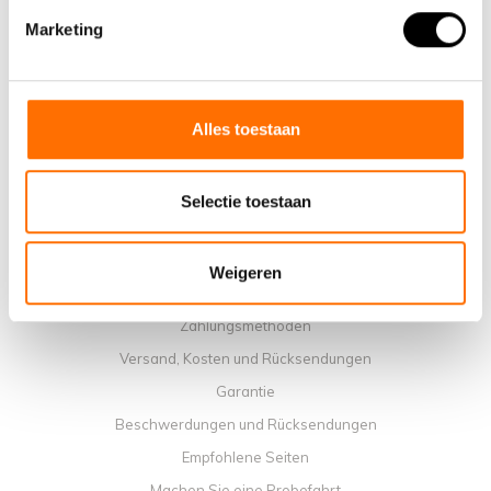
Marketing
Warum ein elektrisches Faltrad von Lacros wählen
Ausstellungsraum Schijndel
Verkaufsstellen
Kontakt
Alles toestaan
Workshop-Kalender
Handbücher
Selectie toestaan
Lehrvideos
Allgemeine Geschäftbedingungen
Weigeren
Datenschutzrichtlinie
Zahlungsmethoden
Versand, Kosten und Rücksendungen
Garantie
Beschwerdungen und Rücksendungen
Empfohlene Seiten
Machen Sie eine Probefahrt