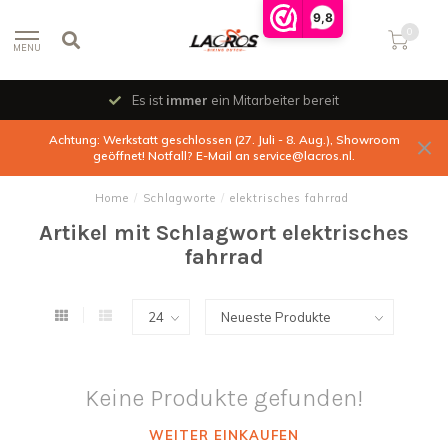
9,8
0
MENU
Es ist
immer
ein Mitarbeiter bereit
Achtung: Werkstatt geschlossen (27. Juli - 8. Aug.), Showroom
geöffnet! Notfall? E-Mail an
service@lacros.nl
.
Home
/
Schlagworte
/
elektrisches fahrrad
Artikel mit Schlagwort elektrisches
fahrrad
Keine Produkte gefunden!
WEITER EINKAUFEN