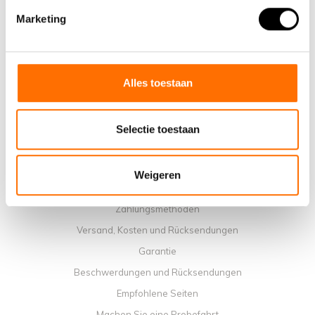
Marketing
Warum ein elektrisches Faltrad von Lacros wählen
Ausstellungsraum Schijndel
Verkaufsstellen
Kontakt
Alles toestaan
Workshop-Kalender
Handbücher
Selectie toestaan
Lehrvideos
Allgemeine Geschäftbedingungen
Weigeren
Datenschutzrichtlinie
Zahlungsmethoden
Versand, Kosten und Rücksendungen
Garantie
Beschwerdungen und Rücksendungen
Empfohlene Seiten
Machen Sie eine Probefahrt