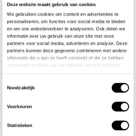
Deze website maakt gebruik van cookies
Team Lacros
We gebruiken cookies om content en advertenties te
Nieuwe Eerdsebaan 16, 5482 VS Schijndel Nederland
personaliseren, om functies voor social media te bieden
Handelskammernummer: 62140957
en om ons websiteverkeer te analyseren. Ook delen we
Umsatzsteuer-Identifikationsnummer: NL854680950B01
informatie over uw gebruik van onze site met onze
partners voor social media, adverteren en analyse. Deze
(+31) 73 203 2487
partners kunnen deze gegevens combineren met andere
informatie die u aan ze heeft verstrekt of die ze hebben
(+31) 73 203 2487
verzameld op basis van uw gebruik van hun services.
sales@lacros.nl
Toestemmingsselectie
Noodzakelijk
Voorkeuren
Informationen
Statistieken
Über uns