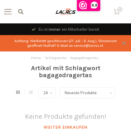
9,8
0
MENU
Es ist
immer
ein Mitarbeiter bereit
Achtung: Werkstatt geschlossen (27. Juli - 8. Aug.), Showroom
geöffnet! Notfall? E-Mail an
service@lacros.nl
.
Home
/
Schlagworte
/
bagagedragertas
Artikel mit Schlagwort
bagagedragertas
Keine Produkte gefunden!
WEITER EINKAUFEN