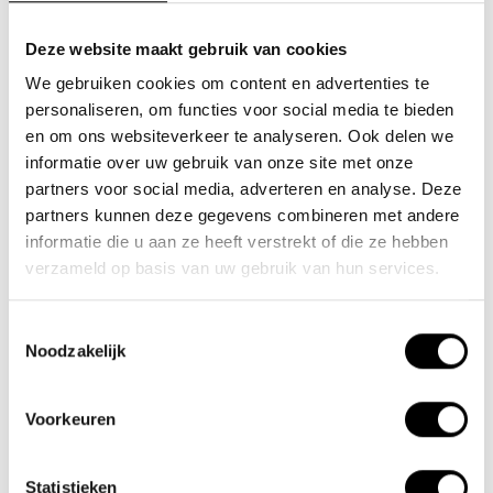
Deze website maakt gebruik van cookies
We gebruiken cookies om content en advertenties te
Team Lacros
personaliseren, om functies voor social media te bieden
Nieuwe Eerdsebaan 16, 5482 VS Schijndel Nederland
en om ons websiteverkeer te analyseren. Ook delen we
Handelskammernummer: 62140957
informatie over uw gebruik van onze site met onze
partners voor social media, adverteren en analyse. Deze
Umsatzsteuer-Identifikationsnummer: NL854680950B01
partners kunnen deze gegevens combineren met andere
(+31) 73 203 2487
informatie die u aan ze heeft verstrekt of die ze hebben
verzameld op basis van uw gebruik van hun services.
(+31) 73 203 2487
sales@lacros.nl
Toestemmingsselectie
Noodzakelijk
Voorkeuren
Statistieken