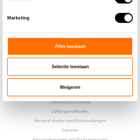
Informationen
Marketing
Über uns
Warum ein elektrisches Faltrad von Lacros wählen
Ausstellungsraum Schijndel
Verkaufsstellen
Alles toestaan
Kontakt
Workshop-Kalender
Selectie toestaan
Handbücher
Lehrvideos
Weigeren
Allgemeine Geschäftbedingungen
Datenschutzrichtlinie
Zahlungsmethoden
Versand, Kosten und Rücksendungen
Garantie
Beschwerdungen und Rücksendungen