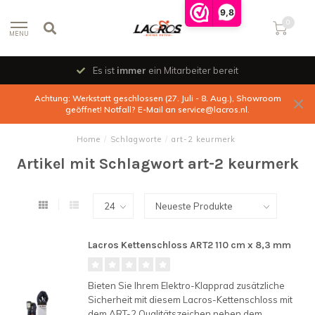
9,8
0
MENU
Es ist
immer
ein Mitarbeiter bereit
Achtung: Werkstatt geschlossen (27. Juli - 8. Aug.), Showroom
geöffnet! Notfall? E-Mail an
service@lacros.nl
.
Home
/
Schlagworte
/
art-2 keurmerk
Artikel mit Schlagwort art-2 keurmerk
Lacros Kettenschloss ART2 110 cm x 8,3 mm
Bieten Sie Ihrem Elektro-Klapprad zusätzliche
Sicherheit mit diesem Lacros-Kettenschloss mit
dem ART-2 Qualitätszeichen neben dem