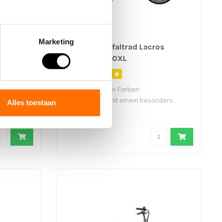
Marketing
ch Nestor
Elektrisches faltrad Lacros
Ambling A200XL
- Erhältlich in vier Farben
it 24-Zoll
- Ausgestattet mit einem besonders
Alles toestaan
niedrigen Einst..
€2.199,00