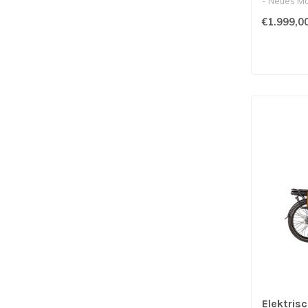
- Neues Mo
- ..
€1.999,0
Elektris