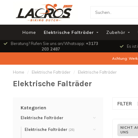
Home
Elektrische Falträder
Zubehör
Beratung? Rufen Sie uns an/Whatsapp:
+3173
Es ist
203 2487
Achtung: Werks
Home
/
Elektrische Falträder
/
Elektrische Falträder
Elektrische Falträder
FILTER
Kategorien
Elektrische Falträder
NICHT A
Elektrische Falträder
(26)
UNS