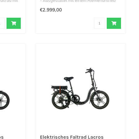
altrad mit
- Ausgestattet mit einem Riemenantrieb
- 24inch e..
€2.999,00
os
Elektrisches Faltrad Lacros