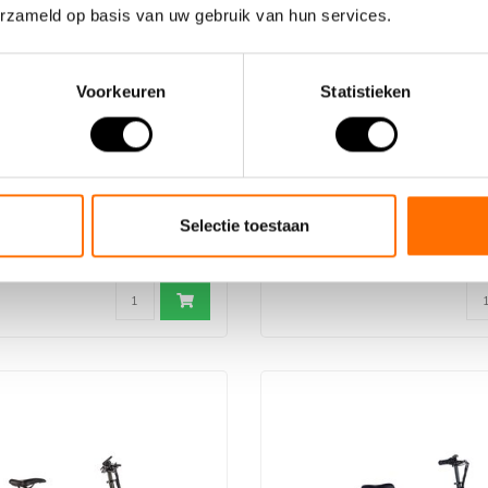
erzameld op basis van uw gebruik van hun services.
Voorkeuren
Statistieken
Klapprad Lacros Scamper
Elektrische fahrrad Sket
200
h in vier Farben
- Erhältlich in drei Farben
ektrisches Faltrad mit
- Komfortables Elektrofahrrad m
Selectie toestaan
r
Rädern
€2.199,00
€2.899,00
..