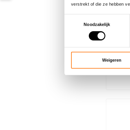
verstrekt of die ze hebben v
Toestemmingsselectie
Noodzakelijk
Elektro-
S600 M
- Erhältlic
- 20inch el
Weigeren
Mittelmoto
€2.449,00
- E..