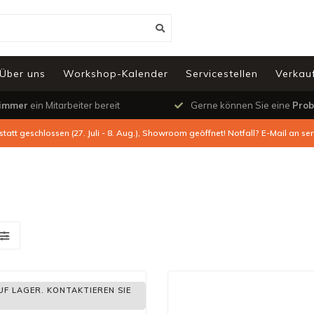
Über uns
Workshop-Kalender
Servicestellen
Verkauf
immer
ein Mitarbeiter bereit
Gerne können Sie eine
Prob
tatt geschlossen (27. Juli - 8. Aug.), Showroom geöffnet! Notfall? E-Mail an
ser
UF LAGER. KONTAKTIEREN SIE