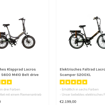
ches Klapprad Lacros
Elektrisches Faltrad Lacr
S600 M410 Belt drive
Scamper S200XL
h in drei Farben
- Erhältlich in sechs Farben
ttet mit einem Riemenantrieb
- Unser beliebtes elektrisches F
.
24inch..
0
€2.199,00