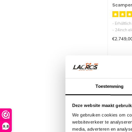
Scamper
- Erhältlic
- 24inch el
Mittelmoto
€2.749,0
- ..
SALE -1
Toestemming
Deze website maakt gebruik
We gebruiken cookies om cont
websiteverkeer te analyseren
9,8
media, adverteren en analys