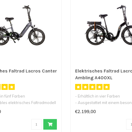
ches Faltrad Lacros Canter
Elektrisches Faltrad Lacr
Ambling A400XL
h in fünf Farben
- Erhältlich in vier Farben
bles elektrisches Faltradmodell
- Ausgestattet mit einem beso
niedrigen Einst..
0
€2.199,00