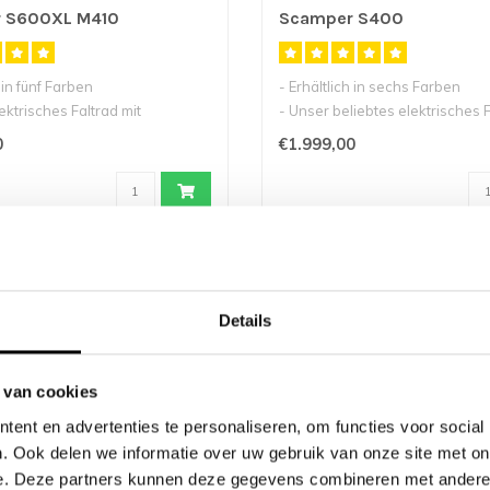
 S600XL M410
Scamper S400
h in fünf Farben
- Erhältlich in sechs Farben
ektrisches Faltrad mit
- Unser beliebtes elektrisches F
r
sternr..
0
€1.999,00
0%
ERHÄLTLICH AB WOCHE 46
Details
 van cookies
ent en advertenties te personaliseren, om functies voor social
. Ook delen we informatie over uw gebruik van onze site met on
e. Deze partners kunnen deze gegevens combineren met andere i