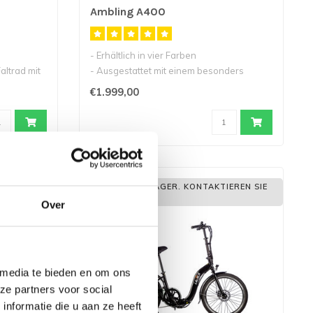
Ambling A400
- Erhältlich in vier Farben
altrad mit
- Ausgestattet mit einem besonders
niedrigen Einst..
€1.999,00
NICHT AUF LAGER. KONTAKTIEREN SIE
UNS
Over
 media te bieden en om ons
ze partners voor social
nformatie die u aan ze heeft