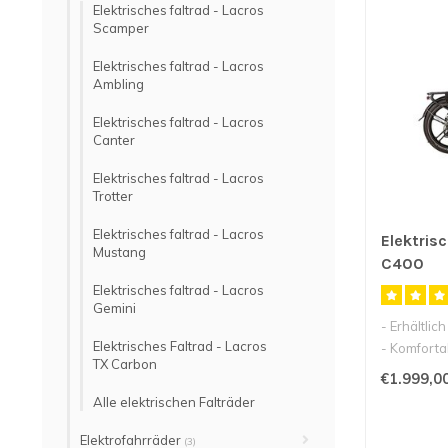
Elektrisches faltrad - Lacros
Scamper
Elektrisches faltrad - Lacros
Ambling
Elektrisches faltrad - Lacros
Canter
Elektrisches faltrad - Lacros
Trotter
Elektrisches faltrad - Lacros
Elektris
Mustang
C400
Elektrisches faltrad - Lacros
Gemini
- Erhältlic
Elektrisches Faltrad - Lacros
- Komforta
TX Carbon
- Einf..
€1.999,0
Alle elektrischen Falträder
Elektrofahrräder
(3)