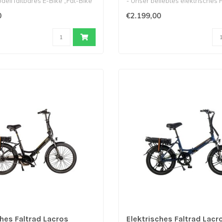
dell faltbares E-Bike „Fat-Bike“
- Unser beliebtes elektrisches F
24-Zol..
0
€2.199,00
ches Faltrad Lacros
Elektrisches Faltrad Lacr