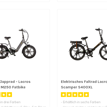
Klapprad - Lacros
Elektrisches Faltrad Lacr
 M250 Fatbike
Scamper S400XL
h in drei Farben
- Erhältlich in sechs Farben