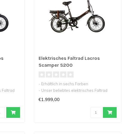
os
Elektrisches Faltrad Lacros
Scamper S200
- Erhältlich in sechs Farben
 Faltrad
- Unser beliebtes elektrisches Faltrad
- Einfach..
€1.999,00