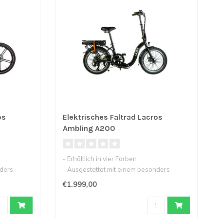
os
Elektrisches Faltrad Lacros
Ambling A200
- Erhältlich in vier Farben
nders
- Ausgestattet mit einem besonders
niedrigen Einst..
€1.999,00