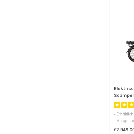
Elektris
Scamper 
- Erhältlic
- Ausgesta
- 20inch e.
€2.949,0