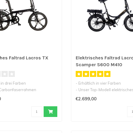
ches Faltrad Lacros TX
Elektrisches Faltrad Lacr
Scamper S600 M410
h in drei Farben
- Erhältlich in vier Farben
 Carbonfaserrahmen
- Unser Top-Modell elektrisches
sta..
mit Mittel..
0
€2.699,00