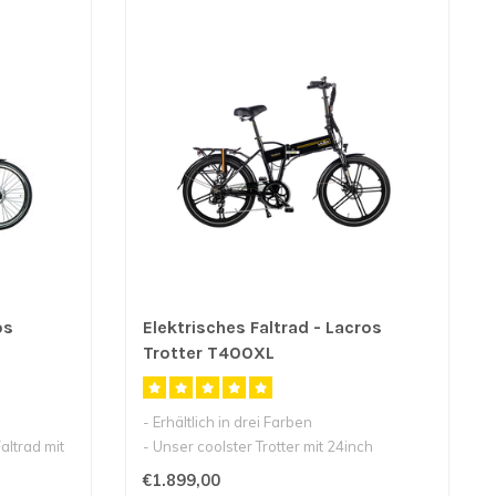
os
Elektrisches Faltrad - Lacros
Trotter T400XL
- Erhältlich in drei Farben
altrad mit
- Unser coolster Trotter mit 24inch
Magnesium Ster..
€1.899,00